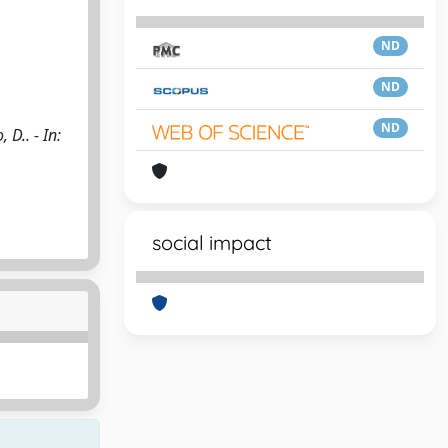
ND
ND
ND
 D.. - In:
social impact