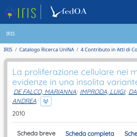
IRIS
IRIS
Catalogo Ricerca UniNA
4 Contributo in Atti di 
La proliferazione cellulare nei m
evidenze in una insolita variant
DE FALCO, MARIANNA
;
IMPRODA, LUIGI
;
DA
ANDREA
2010
Scheda breve
Scheda completa
Sche