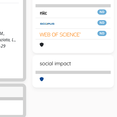
ND
ND
M.,
ND
ziata, L.,
-29
social impact