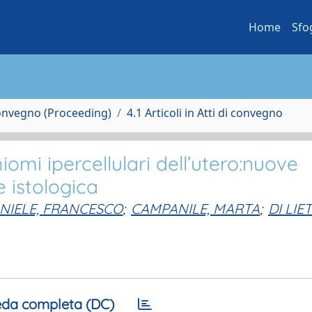
Home
Sfo
Convegno (Proceeding)
4.1 Articoli in Atti di convegno
iomi ipercellulari dell’utero:nuove
e istologica
NIELE, FRANCESCO
;
CAMPANILE, MARTA
;
DI LIE
da completa (DC)