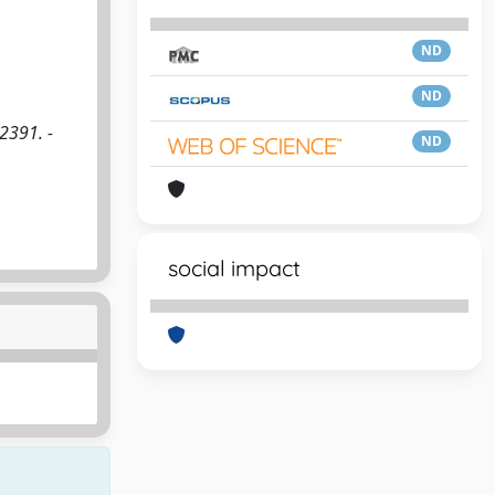
ND
ND
2391. -
ND
social impact