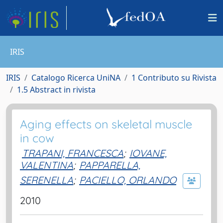
IRIS
IRIS
Catalogo Ricerca UniNA
1 Contributo su Rivista
1.5 Abstract in rivista
Aging effects on skeletal muscle
in cow
TRAPANI, FRANCESCA
;
IOVANE,
VALENTINA
;
PAPPARELLA,
SERENELLA
;
PACIELLO, ORLANDO
2010