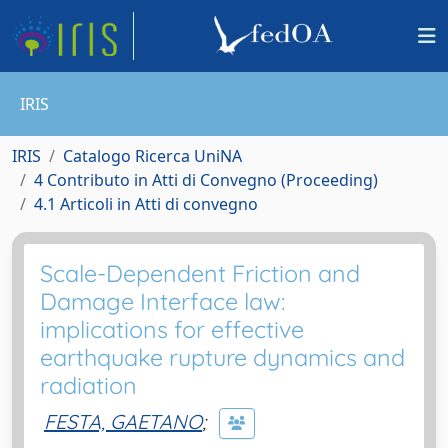
IRIS
IRIS
Catalogo Ricerca UniNA
4 Contributo in Atti di Convegno (Proceeding)
4.1 Articoli in Atti di convegno
Scale-Dependent Friction and
Damage Interface law:
implications for effective
earthquake rupture dynamics and
radiation
FESTA, GAETANO
;