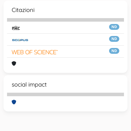
Citazioni
ND
ND
ND
social impact