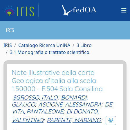
IRIS
IRIS
Catalogo Ricerca UniNA
3 Libro
3.1 Monografia o trattato scientifico
Note illustrative della carta
Geologica d'Italia alla scala
1:50000 - F.504 Sala Consilina
SGROSSO, ITALO
;
BONARDI,
GLAUCO
;
ASCIONE, ALESSANDRA
;
DE
VITA, PANTALEONE
;
DI DONATO,
VALENTINO
;
PARENTE, MARIANO
;