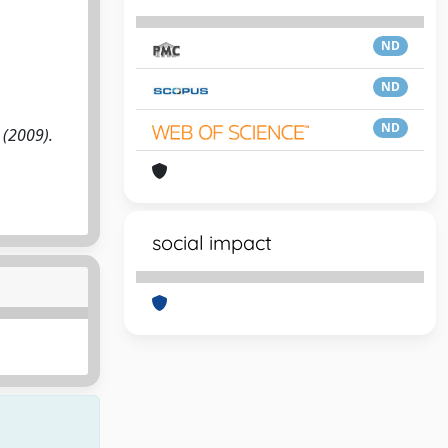
ND
ND
ND
- (2009).
social impact