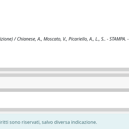
one) / Chianese, A., Moscato, V., Picariello, A., L., S.. - STAMPA. 
ritti sono riservati, salvo diversa indicazione.