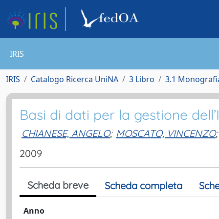
IRIS
IRIS
Catalogo Ricerca UniNA
3 Libro
3.1 Monografia
Basi di dati per la gestione del
CHIANESE, ANGELO
;
MOSCATO, VINCENZO
;
2009
Scheda breve
Scheda completa
Sche
Anno