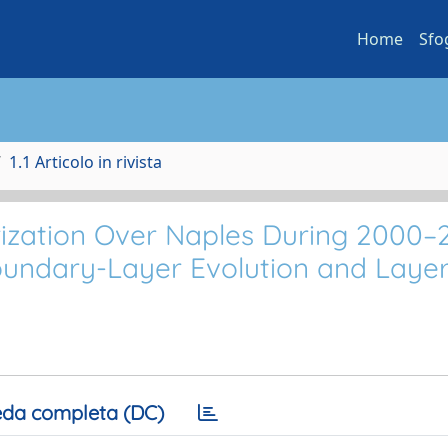
Home
Sfo
1.1 Articolo in rivista
ization Over Naples During 2000–
oundary-Layer Evolution and Layer
da completa (DC)