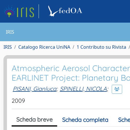
IRIS
IRIS
Catalogo Ricerca UniNA
1 Contributo su Rivista
Atmospheric Aerosol Character
EARLINET Project: Planetary B
PISANI, Gianluca
;
SPINELLI, NICOLA
;
2009
Scheda breve
Scheda completa
Sche