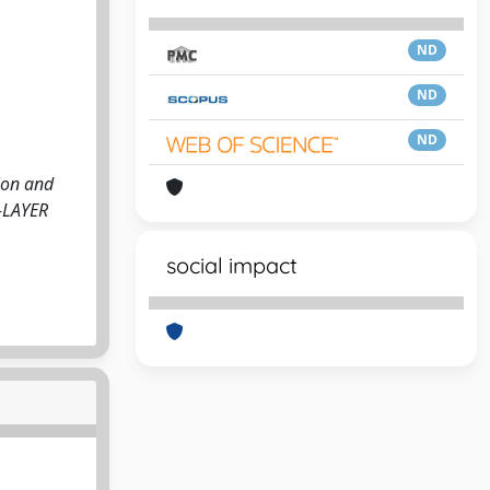
ND
ND
ND
ion and
Y-LAYER
social impact