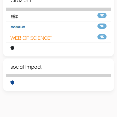
Citazioni
ND
ND
ND
social impact
Powered by
IRIS
-
about IRIS
-