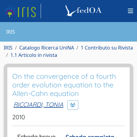
IRIS
IRIS
Catalogo Ricerca UniNA
1 Contributo su Rivista
1.1 Articolo in rivista
On the convergence of a fourth
order evolution equation to the
Allen-Cahn equation
RICCIARDI, TONIA
2010
Scheda breve