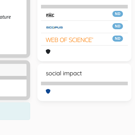
ND
iature
ND
ND
social impact