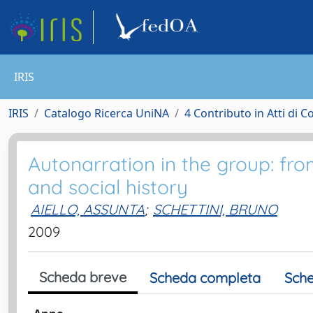
IRIS
IRIS
Catalogo Ricerca UniNA
4 Contributo in Atti di 
Autonarration in the group: from
and social history
AIELLO, ASSUNTA
;
SCHETTINI, BRUNO
2009
Scheda breve
Scheda completa
Sche