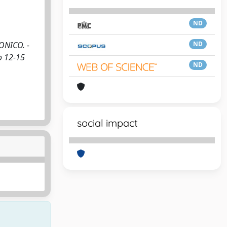
ND
RONICO. -
ND
o 12-15
ND
social impact