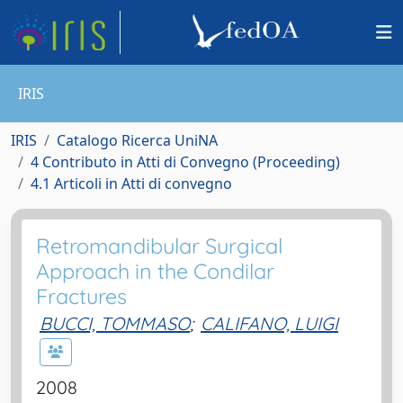
IRIS
IRIS
Catalogo Ricerca UniNA
4 Contributo in Atti di Convegno (Proceeding)
4.1 Articoli in Atti di convegno
Retromandibular Surgical
Approach in the Condilar
Fractures
BUCCI, TOMMASO
;
CALIFANO, LUIGI
2008