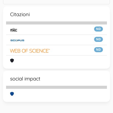
Citazioni
ND
ND
ND
social impact