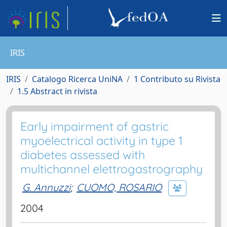
IRIS
IRIS
Catalogo Ricerca UniNA
1 Contributo su Rivista
1.5 Abstract in rivista
Early impairment of gastric
myoelectrical activity in type 1
diabetes assessed with
multichannel elettrogastrography
G. Annuzzi
;
CUOMO, ROSARIO
2004