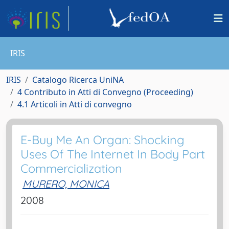
IRIS
IRIS
Catalogo Ricerca UniNA
4 Contributo in Atti di Convegno (Proceeding)
4.1 Articoli in Atti di convegno
E-Buy Me An Organ: Shocking
Uses Of The Internet In Body Part
Commercialization
MURERO, MONICA
2008