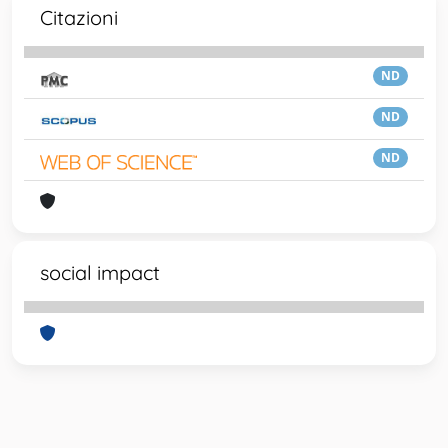
Citazioni
ND
ND
ND
social impact