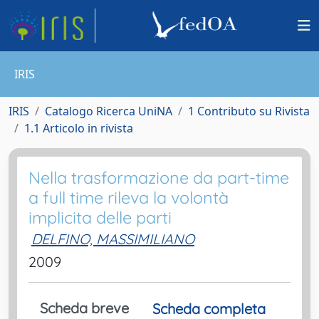
IRIS
IRIS
Catalogo Ricerca UniNA
1 Contributo su Rivista
1.1 Articolo in rivista
Nella trasformazione da part-time
a full time rileva la volontà
implicita delle parti
DELFINO, MASSIMILIANO
2009
Scheda breve
Scheda completa