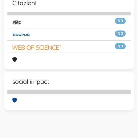
Citazioni
ND
ND
ND
social impact