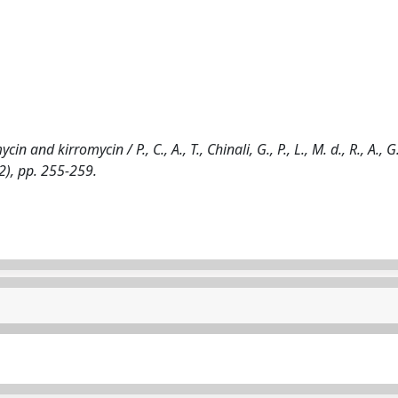
and kirromycin / P., C., A., T., Chinali, G., P., L., M. d., R., A., G.,
2), pp. 255-259.