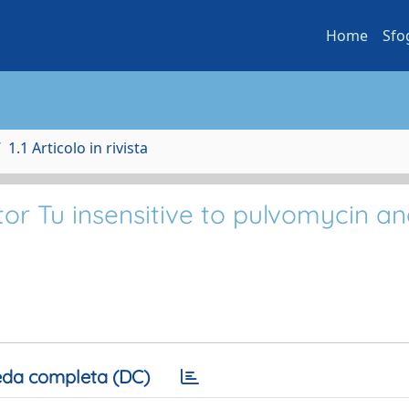
Home
Sfo
1.1 Articolo in rivista
tor Tu insensitive to pulvomycin a
da completa (DC)