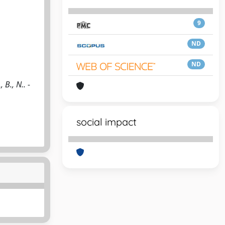
9
ND
ND
 B., N.. -
social impact