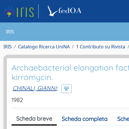
IRIS
IRIS
Catalogo Ricerca UniNA
1 Contributo su Rivista
Archaebacterial elongation fac
kirromycin.
CHINALI, GIANNI
;
1982
Scheda breve
Scheda completa
Sche