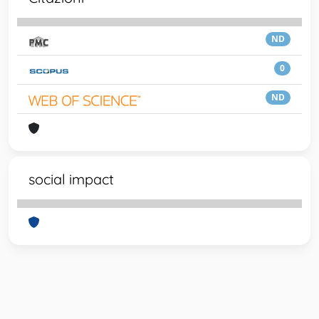
ND
0
ND
social impact
Powered by
IRIS
-
about IRIS
-