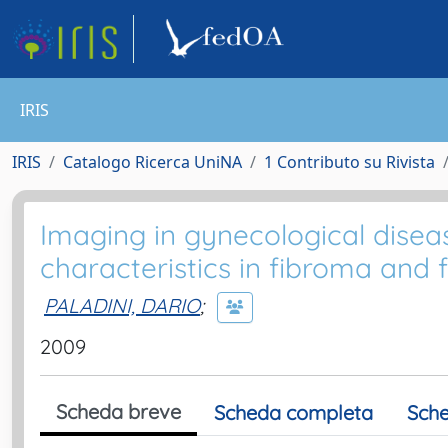
IRIS
IRIS
Catalogo Ricerca UniNA
1 Contributo su Rivista
Imaging in gynecological diseas
characteristics in fibroma and 
PALADINI, DARIO
;
2009
Scheda breve
Scheda completa
Sche