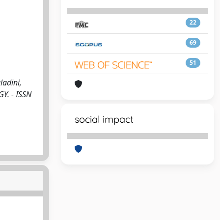
22
69
51
ladini,
Y. - ISSN
social impact