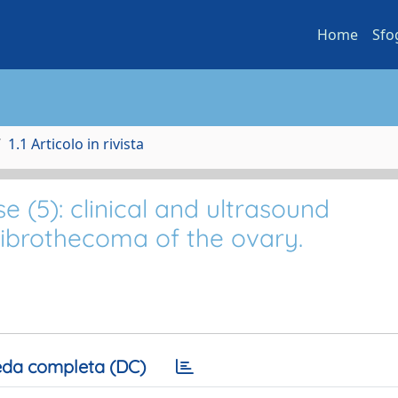
Home
Sfo
1.1 Articolo in rivista
e (5): clinical and ultrasound
fibrothecoma of the ovary.
da completa (DC)