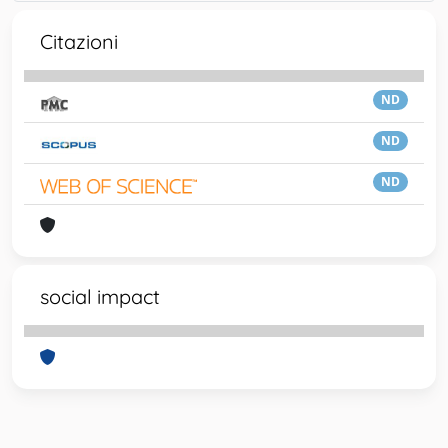
Citazioni
ND
ND
ND
social impact