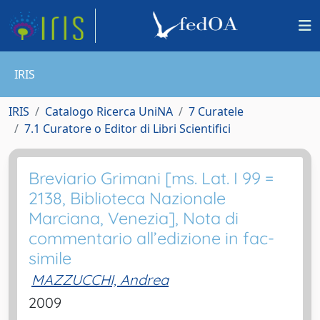
IRIS
IRIS
Catalogo Ricerca UniNA
7 Curatele
7.1 Curatore o Editor di Libri Scientifici
Breviario Grimani [ms. Lat. I 99 =
2138, Biblioteca Nazionale
Marciana, Venezia], Nota di
commentario all’edizione in fac-
simile
MAZZUCCHI, Andrea
2009