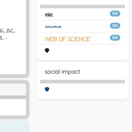
ND
ND
., D.C.,
S.. -
ND
social impact