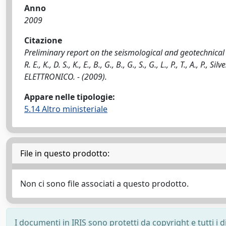
Anno
2009
Citazione
Preliminary report on the seismological and geotechnical as
R. E., K., D. S., K., E., B., G., B., G., S., G., L., P., T., A., P., Silv
ELETTRONICO. - (2009).
Appare nelle tipologie:
5.14 Altro ministeriale
File in questo prodotto:
Non ci sono file associati a questo prodotto.
I documenti in IRIS sono protetti da copyright e tutti i di