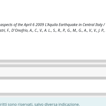
pects of the April 6 2009 L'Aquila Earthquake in Central Italy / G
estri, F., D'Onofrio, A., C., V., A. L., S., R., P., G., M., G., A., V., V., J. P., 
ritti sono riservati, salvo diversa indicazione.