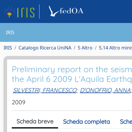
IRIS
IRIS
Catalogo Ricerca UniNA
5 Altro
5.14 Altro mini
Preliminary report on the seis
the April 6 2009 L'Aquila Earthq
SILVESTRI, FRANCESCO
;
D'ONOFRIO, ANNA
;
2009
Scheda breve
Scheda completa
Sche