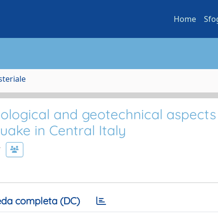
Home
Sfo
steriale
mological and geotechnical aspects
uake in Central Italy
da completa (DC)