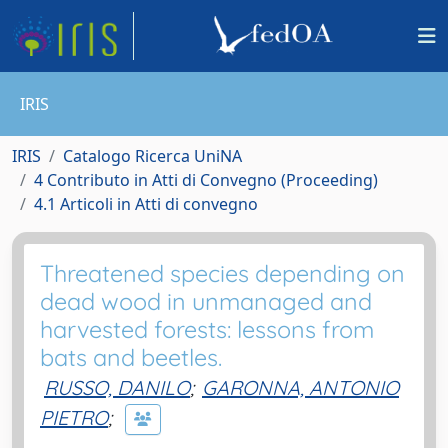
IRIS
IRIS
Catalogo Ricerca UniNA
4 Contributo in Atti di Convegno (Proceeding)
4.1 Articoli in Atti di convegno
Threatened species depending on
dead wood in unmanaged and
harvested forests: lessons from
bats and beetles.
RUSSO, DANILO
;
GARONNA, ANTONIO
PIETRO
;