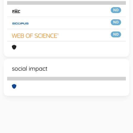
ND
ND
ND
social impact
Powered by
IRIS
-
about IRIS
-
Utilizzo dei cookie
-
Privacy
Copyright © 2026