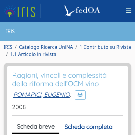
IRIS
IRIS
Catalogo Ricerca UniNA
1 Contributo su Rivista
1.1 Articolo in rivista
Ragioni, vincoli e complessità
della riforma dell’OCM vino
POMARICI, EUGENIO
;
2008
Scheda breve
Scheda completa