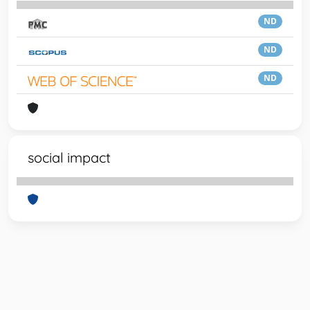
ND
ND
ND
social impact
Powered by
IRIS
-
about IRIS
-
Utilizzo dei cookie
-
Privacy
Copyright © 2026