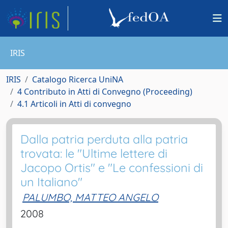
IRIS
IRIS
Catalogo Ricerca UniNA
4 Contributo in Atti di Convegno (Proceeding)
4.1 Articoli in Atti di convegno
Dalla patria perduta alla patria
trovata: le "Ultime lettere di
Jacopo Ortis" e "Le confessioni di
un Italiano"
PALUMBO, MATTEO ANGELO
2008