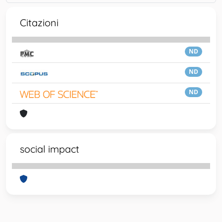
Citazioni
ND
ND
ND
social impact