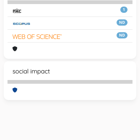
1
ND
ND
social impact
Powered by
IRIS
-
about IRIS
-
Utilizzo dei cookie
-
Privacy
Copyright © 2026