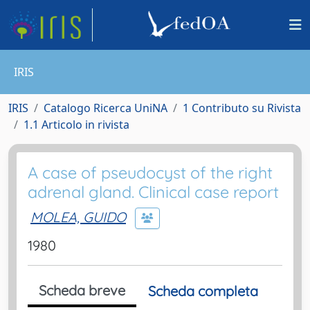
IRIS
IRIS
Catalogo Ricerca UniNA
1 Contributo su Rivista
1.1 Articolo in rivista
A case of pseudocyst of the right
adrenal gland. Clinical case report
MOLEA, GUIDO
1980
Scheda breve
Scheda completa