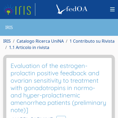
IRIS
IRIS
Catalogo Ricerca UniNA
1 Contributo su Rivista
1.1 Articolo in rivista
Evaluation of the estrogen-
prolactin positive feedback and
ovarian sensitivity to treatment
with gonadotropins in normo-
and hyper-prolactinemic
amenorrhea patients (preliminary
note)]