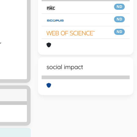
ND
ND
ND
,
social impact