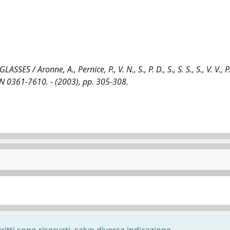
onne, A., Pernice, P., V. N., S., P. D., S., S. S., S., V. V., P.
SSN 0361-7610. - (2003), pp. 305-308.