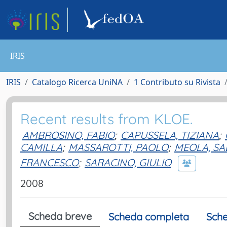
IRIS
IRIS
Catalogo Ricerca UniNA
1 Contributo su Rivista
Recent results from KLOE.
AMBROSINO, FABIO
;
CAPUSSELA, TIZIANA
;
CAMILLA
;
MASSAROTTI, PAOLO
;
MEOLA, SA
FRANCESCO
;
SARACINO, GIULIO
2008
Scheda breve
Scheda completa
Sche