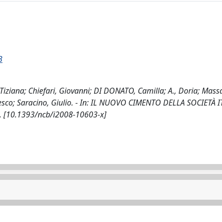
B
iziana; Chiefari, Giovanni; DI DONATO, Camilla; A., Doria; Massa
cesco; Saracino, Giulio. - In: IL NUOVO CIMENTO DELLA SOCIETÀ 
43. [10.1393/ncb/i2008-10603-x]