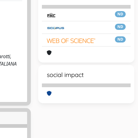
ND
ND
ND
rotti,
ITALIANA
social impact