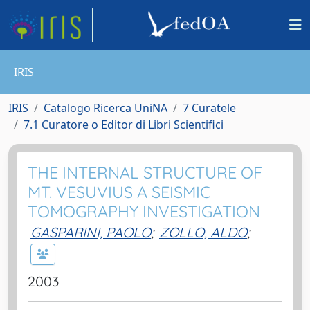
IRIS
IRIS
Catalogo Ricerca UniNA
7 Curatele
7.1 Curatore o Editor di Libri Scientifici
THE INTERNAL STRUCTURE OF
MT. VESUVIUS A SEISMIC
TOMOGRAPHY INVESTIGATION
GASPARINI, PAOLO
;
ZOLLO, ALDO
;
2003