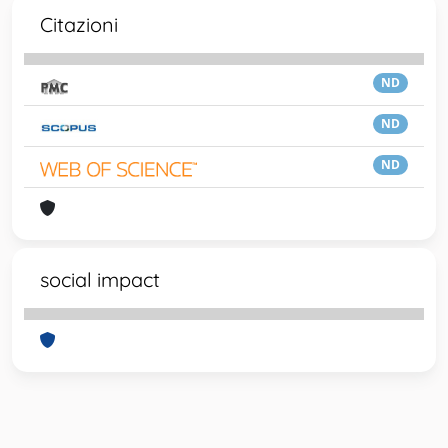
Citazioni
ND
ND
ND
social impact