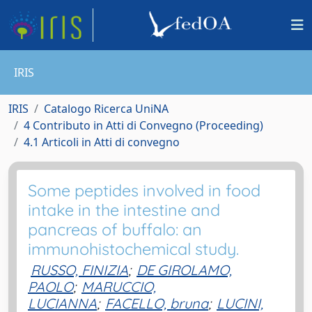
IRIS
IRIS
Catalogo Ricerca UniNA
4 Contributo in Atti di Convegno (Proceeding)
4.1 Articoli in Atti di convegno
Some peptides involved in food
intake in the intestine and
pancreas of buffalo: an
immunohistochemical study.
RUSSO, FINIZIA
;
DE GIROLAMO,
PAOLO
;
MARUCCIO,
LUCIANNA
;
FACELLO, bruna
;
LUCINI,