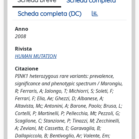
Scheda completa
Scheda completa (DC)
Anno
2008
Rivista
HUMAN MUTATION
Citazione
PINK1 heterozygous rare variants: prevalence,
significance and phenotypic spectrum / Marongiu,
R; Ferraris, A; Ialongo, T; Michiorri, S; Soleti, F;
Ferrari, F; Elia, Ae; Ghezzi, D; Albanese, A;
Altavista, Mc; Antonini, A; Barone, Paolo; Brusa, L;
Cortelli, P; Martinelli, P; Pellecchia, Mt; Pezzoli, G;
Scaglione, C; Stanzione, P; Tinazzi, M; Zecchinelli,
A; Zeviani, M; Cassetta, E; Garavaglia, B;
Dallapiccola, B; Bentivoglio, Ar; Valente, Em;