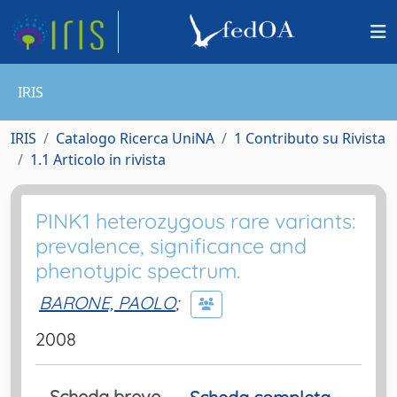
IRIS
IRIS
Catalogo Ricerca UniNA
1 Contributo su Rivista
1.1 Articolo in rivista
PINK1 heterozygous rare variants:
prevalence, significance and
phenotypic spectrum.
BARONE, PAOLO
;
2008
Scheda breve