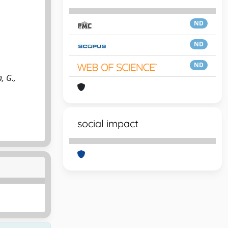
ND
ND
ND
, G.,
social impact