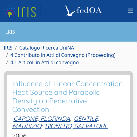
IRIS
IRIS
Catalogo Ricerca UniNA
4 Contributo in Atti di Convegno (Proceeding)
4.1 Articoli in Atti di convegno
Influence of Linear Concentration
Heat Source and Parabolic
Density on Penetrative
Convection
CAPONE, FLORINDA
;
GENTILE,
MAURIZIO
;
RIONERO, SALVATORE
2006