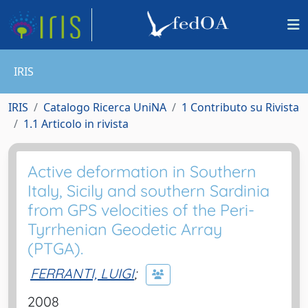
IRIS
IRIS
Catalogo Ricerca UniNA
1 Contributo su Rivista
1.1 Articolo in rivista
Active deformation in Southern
Italy, Sicily and southern Sardinia
from GPS velocities of the Peri-
Tyrrhenian Geodetic Array
(PTGA).
FERRANTI, LUIGI
;
2008