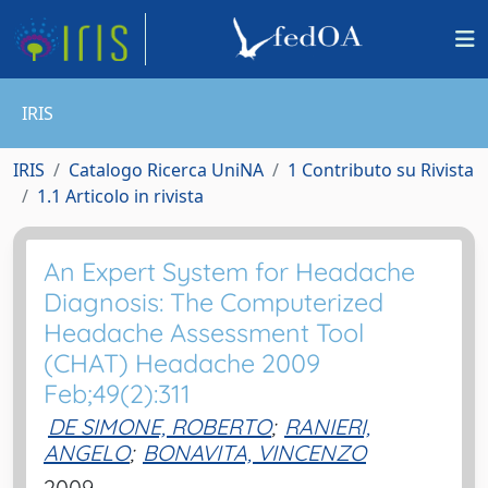
IRIS
IRIS
Catalogo Ricerca UniNA
1 Contributo su Rivista
1.1 Articolo in rivista
An Expert System for Headache
Diagnosis: The Computerized
Headache Assessment Tool
(CHAT) Headache 2009
Feb;49(2):311
DE SIMONE, ROBERTO
;
RANIERI,
ANGELO
;
BONAVITA, VINCENZO
2009