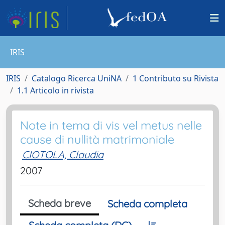
IRIS
IRIS
Catalogo Ricerca UniNA
1 Contributo su Rivista
1.1 Articolo in rivista
Note in tema di vis vel metus nelle
cause di nullità matrimoniale
CIOTOLA, Claudia
2007
Scheda breve
Scheda completa