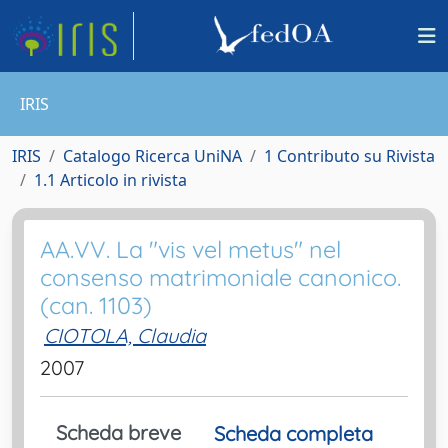
IRIS
IRIS
Catalogo Ricerca UniNA
1 Contributo su Rivista
1.1 Articolo in rivista
AA.VV. La "vis vel metus" nel
consenso matrimoniale canonico.
(can. 1103)
CIOTOLA, Claudia
2007
Scheda breve
Scheda completa