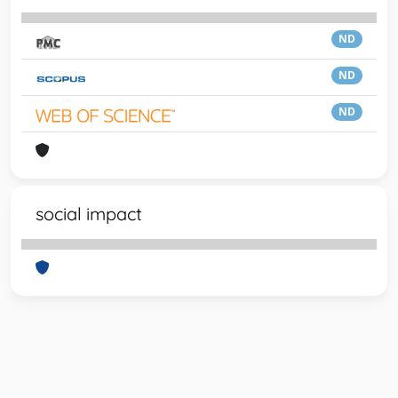
ND
ND
ND
social impact
Powered by
IRIS
-
about IRIS
-