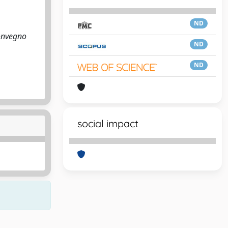
ND
Convegno
ND
ND
social impact