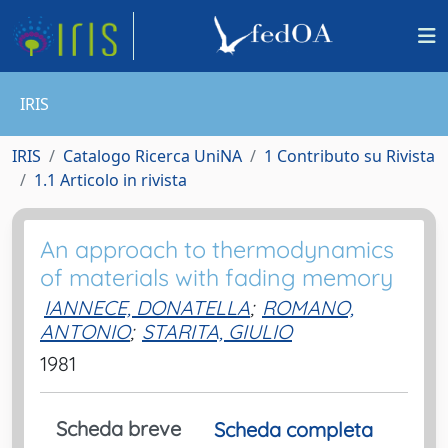
IRIS
IRIS
Catalogo Ricerca UniNA
1 Contributo su Rivista
1.1 Articolo in rivista
An approach to thermodynamics
of materials with fading memory
IANNECE, DONATELLA
;
ROMANO,
ANTONIO
;
STARITA, GIULIO
1981
Scheda breve
Scheda completa