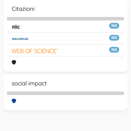
Citazioni
ND
ND
ND
social impact