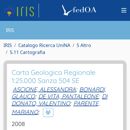
IRIS
IRIS
Catalogo Ricerca UniNA
5 Altro
5.11 Cartografia
Carta Geologica Regionale
1:25.000 Sanza 504 SE
ASCIONE, ALESSANDRA
;
BONARDI,
GLAUCO
;
DE VITA, PANTALEONE
;
DI
DONATO, VALENTINO
;
PARENTE,
MARIANO
;
2008