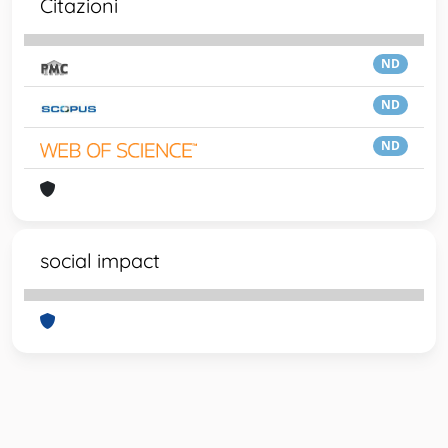
Citazioni
ND
ND
ND
social impact
Powered by
IRIS
-
about IRIS
-