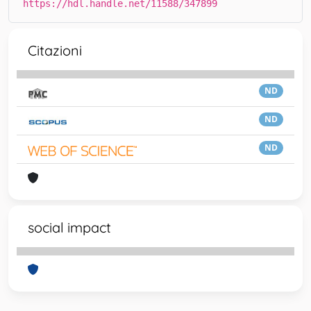
https://hdl.handle.net/11588/347899
Citazioni
ND
ND
ND
social impact