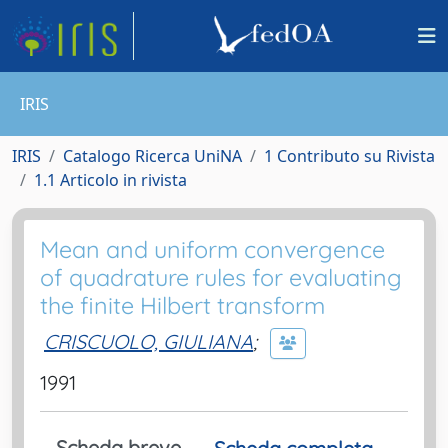
IRIS
IRIS
Catalogo Ricerca UniNA
1 Contributo su Rivista
1.1 Articolo in rivista
Mean and uniform convergence
of quadrature rules for evaluating
the finite Hilbert transform
CRISCUOLO, GIULIANA
;
1991
Scheda breve