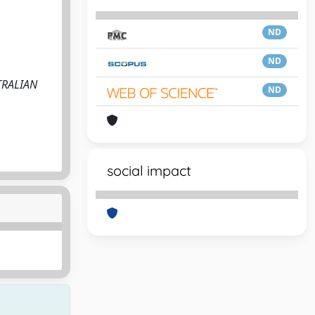
ND
ND
STRALIAN
ND
social impact