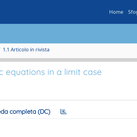
Home
Sfo
1.1 Articolo in rivista
ic equations in a limit case
da completa (DC)