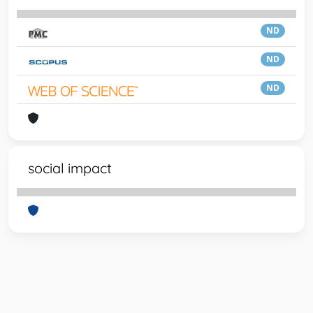
ND
ND
ND
social impact
Powered by
IRIS
-
about IRIS
-