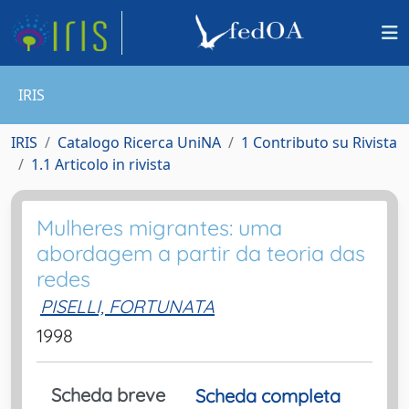
IRIS
IRIS
Catalogo Ricerca UniNA
1 Contributo su Rivista
1.1 Articolo in rivista
Mulheres migrantes: uma
abordagem a partir da teoria das
redes
PISELLI, FORTUNATA
1998
Scheda breve
Scheda completa