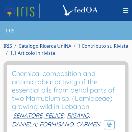
IRIS
IRIS
Catalogo Ricerca UniNA
1 Contributo su Rivista
1.1 Articolo in rivista
Chemical composition and
antimicrobial activity of the
essential oils from aerial parts of
two Marrubium sp. (Lamiaceae)
growing wild in Lebanon
SENATORE, FELICE
;
RIGANO,
DANIELA
;
FORMISANO, CARMEN