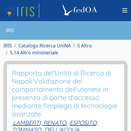
IRIS
IRIS
Catalogo Ricerca UniNA
5 Altro
5.14 Altro ministeriale
Rapporto del'Unità di Ricerca di
Napoli Valutazione del
comportamento dell'utenete in
presenza di porte d'accesso
mediante l'impiego di tecnoclogie
avanzate
LAMBERTI, RENATO
;
ESPOSITO,
TOMMASO
;
DELL'ACQUA,