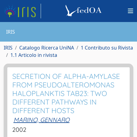
IRIS
IRIS
Catalogo Ricerca UniNA
1 Contributo su Rivista
1.1 Articolo in rivista
SECRETION OF ALPHA-AMYLASE
FROM PSEUDOALTEROMONAS
HALOPLANKTIS TAB23: TWO
DIFFERENT PATHWAYS IN
DIFFERENT HOSTS
MARINO, GENNARO
2002