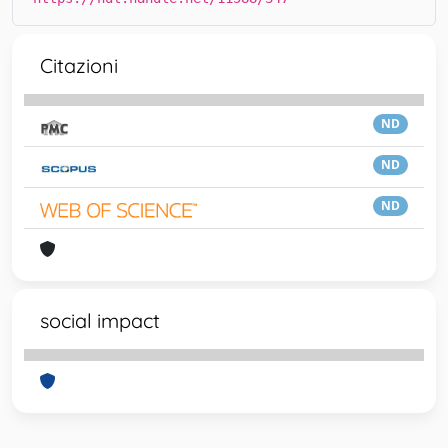
Citazioni
ND
ND
ND
social impact