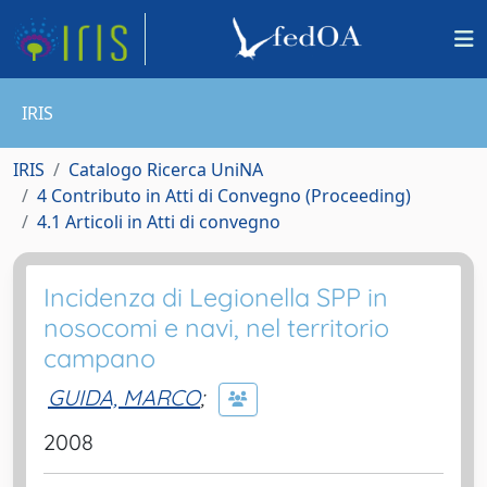
IRIS
IRIS
Catalogo Ricerca UniNA
4 Contributo in Atti di Convegno (Proceeding)
4.1 Articoli in Atti di convegno
Incidenza di Legionella SPP in
nosocomi e navi, nel territorio
campano
GUIDA, MARCO
;
2008