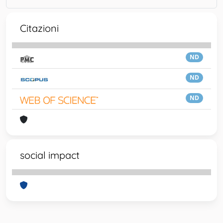
Citazioni
ND
ND
ND
social impact