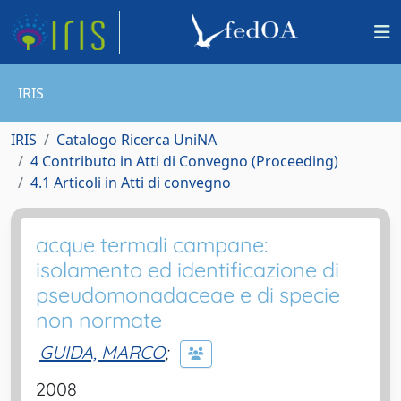
IRIS
IRIS
Catalogo Ricerca UniNA
4 Contributo in Atti di Convegno (Proceeding)
4.1 Articoli in Atti di convegno
acque termali campane:
isolamento ed identificazione di
pseudomonadaceae e di specie
non normate
GUIDA, MARCO
;
2008